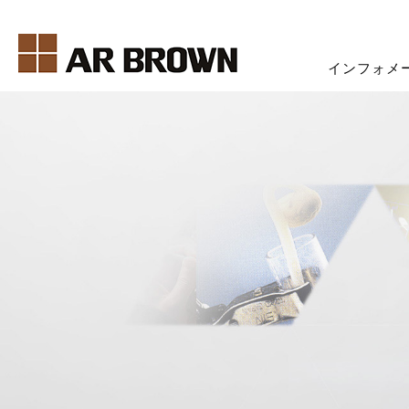
インフォメ
COMPANY INFORMATION
BUSINESS INTRODUCTION
RECRUIT INFORMATION
SUSTAINABILITY ACTIVITIES
会社情報トップ
事業紹介トップ
採用情報トップ
サステナビリティへの取り
代表挨拶
電子材料
トップメッセージ
サステナビリティ
会社概要
ライフサイエンス
採用情報&採用フロー
拠点情報
エア・ブラウンの歩み