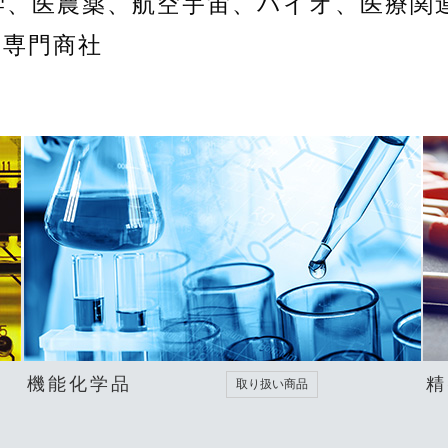
学、医農薬、航空宇宙、バイオ、医療関
る専門商社
機能化学品
精
取り扱い商品