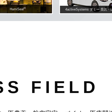
®
HumiSeal
4activeSystems ダミー
受託・
SS FIELD