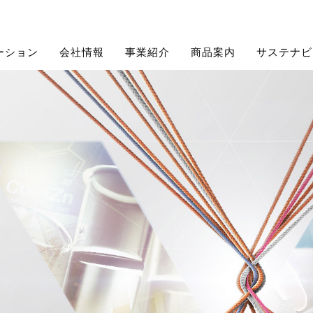
ーション
会社情報
事業紹介
商品案内
サステナビ
組みトップ
経営理念
機能化学品
当社の求める人材
サステナブル調達方針
会社沿革
電子機器
よくあるご質問
グループ会社