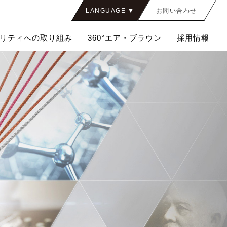
LANGUAGE
お問い合わせ
JAPANESE
リティへの取り組み
360°エア・ブラウン
採用情報
ENGLISH
CHINESE
THAI
経営ビジョン&行動指針
精密化学品
社員紹介
品質・環境対応
組織図
エントリー（フォーム）
決算情報