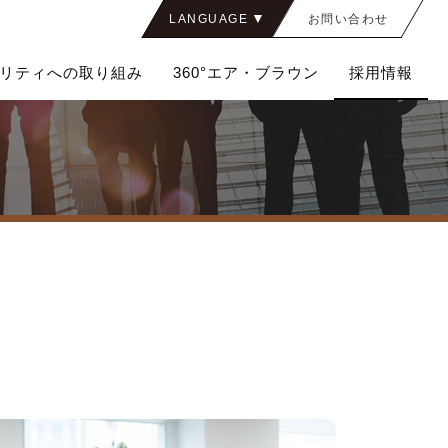
LANGUAGE
お問い合わせ
JAPANESE
リティへの取り組み
360°エア・ブラウン
採用情報
ENGLISH
CHINESE
THAI
経営ビジョン&行動指針
精密化学品
• 社員紹介
品質・環境対応
組織図
エントリー（フォーム）
決算情報