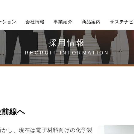
ーション
会社情報
事業紹介
商品案内
サステナビ
採用情報
RECRUIT INFORMATION
みトップ
経営理念
機能化学品
当社の求める人材
サステナブル調達方針
会社沿革
電子機器
よくあるご質問
最前線へ
グループ会社
活かし、現在は電子材料向けの化学製