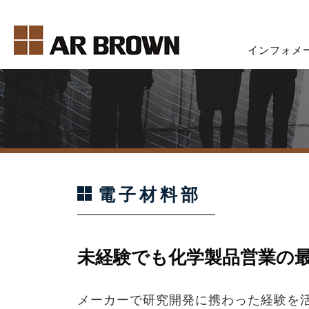
インフォメ
COMPANY INFORMATION
BUSINESS INTRODUCTION
RECRUIT INFORMATION
SUSTAINABILITY ACTIVITIES
会社情報トップ
事業紹介トップ
採用情報トップ
サステナビリティへの取り組
電子材料部
代表挨拶
電子材料
トップメッセージ
サステナビリティ
会社概要
ライフサイエンス
採用情報&採用フロー
未経験でも化学製品営業の
拠点情報
メーカーで研究開発に携わった経験を