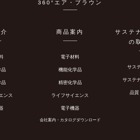
360°エア・ブラウン
紹介
商品案内
サステ
の
料
電子材料
サス
学品
機能化学品
サステ
学品
精密化学品
品質
エンス
ライフサイエンス
器
電子機器
会社案内・カタログダウンロード